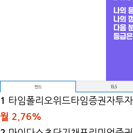
ELS
펀드
1
타임폴리오위드타임증권자투자신
월
2.76%
2
마이다스초단기채프리미엄증권투