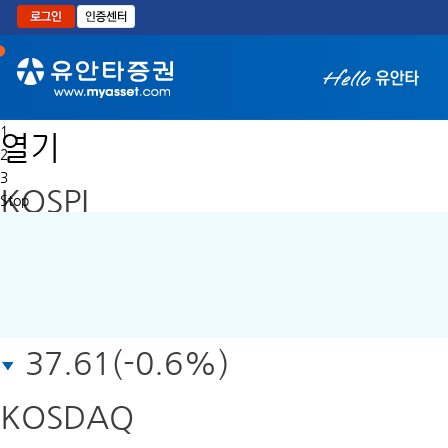
본문으로 바로가기
1
열기
2
3
KOSPI
Stop
6,258.77
37.61(-0.6%)
KOSDAQ