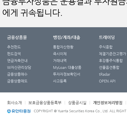
금융투자상품은 운용결과 투자원금의
에게 귀속됩니다.
금융상품몰
뱅킹/계좌/대출
트레이딩
추천펀드
통합자산현황
주식종합
펀드검색
즉시이체
체결기준잔고평가
연금저축안내
거래내역
후강퉁주식통합
W자산관리상담
MyLoan 대출상품
선물옵션통합
금융상품매수
투자자정보확인서
tRadar
금융상품매도
사고등록
OPEN API
회사소개
|
보호금융상품등록부
|
상품공시실
|
개인정보처리방침
COPYRIGHT @ Yuanta Securities Korea Co., Ltd. ALL RIGH