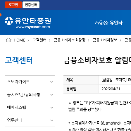
본문으로 바로가기
HOME
고객센터
금융소비자보호광장
금융소비자정보
금
고객센터
금융소비자보호 알림
화면 축소보기
제목
[금감원보도자료]UR
초보자가이드
등록일
2026/04/21
공지/약관/유의사항
ㅁ 정부는 '고유가 피해지원금'과 관련하
매매시스템
별한 주의를 당부했다.
업무안내
* 문자결제사기(스미싱, smishing) : 
용자가 악성 앱을 설치하거나 전화를 하