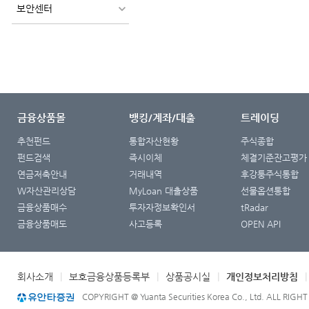
보안센터
금융상품몰
뱅킹/계좌/대출
트레이딩
추천펀드
통합자산현황
주식종합
펀드검색
즉시이체
체결기준잔고평가
연금저축안내
거래내역
후강퉁주식통합
W자산관리상담
MyLoan 대출상품
선물옵션통합
금융상품매수
투자자정보확인서
tRadar
금융상품매도
사고등록
OPEN API
회사소개
|
보호금융상품등록부
|
상품공시실
|
개인정보처리방침
COPYRIGHT @ Yuanta Securities Korea Co., Ltd. ALL RIGH