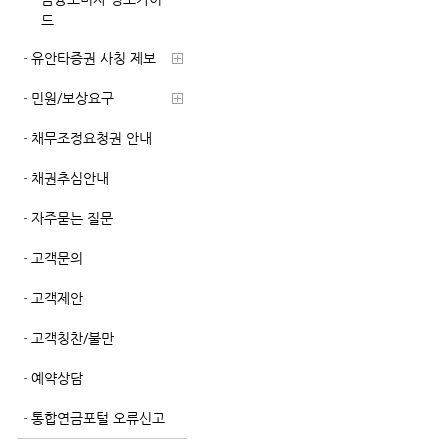
드
유안타증권 사칭 제보
민원/보상요구
채무조정요청권 안내
채권추심안내
자주묻는 질문
고객문의
고객제안
고객칭찬/불만
예약상담
통합연금포털 오류신고