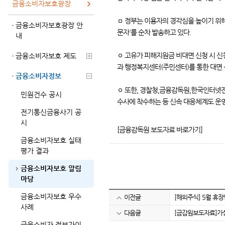
금융소비자보호광장
ㅁ 정부는 이용자의 경각심을 높이기 위해
금융소비자보호광장 안
문자'를 순차 발송하고 있다.
내
ㅇ 고유가 피해지원금 비대면 신청 시 신
금융소비자보호 제도
과 행정복지센터(주민센터)를 통한 대면 
금융소비자정보
ㅇ 또한, 경찰청,금융감독원,한국인터넷진
민원건수 공시
수사에 착수하는 등 신속 대응체계도 운
전기통신금융사기 공
시
[금융감독원 보도자료 바로가기]
금융소비자보호 실태
평가 결과
금융소비자보호 알림
마당
금융소비자보호 우수
이전글
[해외주식] 5월 휴
사례
다음글
[금감원보도자료]가
금융소비자 정보가이