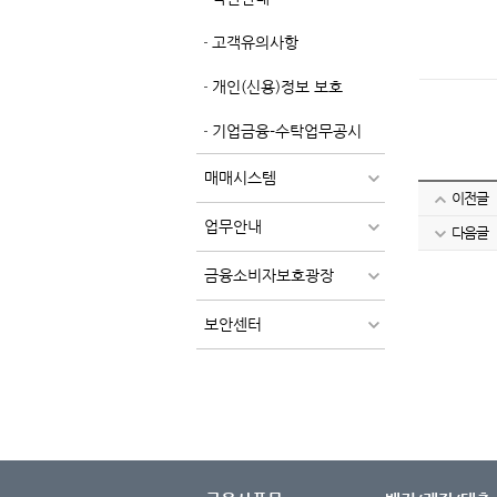
고객유의사항
개인(신용)정보 보호
기업금융-수탁업무공시
매매시스템
이전글
업무안내
다음글
금융소비자보호광장
보안센터