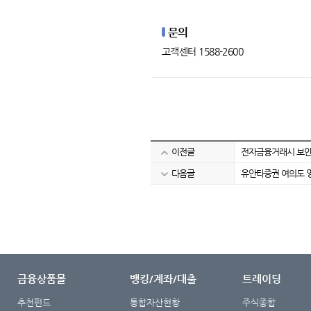
문의
고객센터 1588-2600
이전글
전자금융거래시 보안등
다음글
유안타증권 여의도 
금융상품몰
뱅킹/계좌/대출
트레이딩
추천펀드
통합자산현황
주식종합