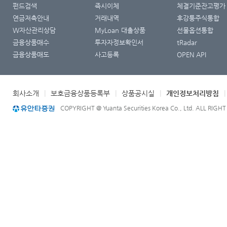
펀드검색
즉시이체
체결기준잔고평가
연금저축안내
거래내역
후강퉁주식통합
W자산관리상담
MyLoan 대출상품
선물옵션통합
금융상품매수
투자자정보확인서
tRadar
금융상품매도
사고등록
OPEN API
회사소개
|
보호금융상품등록부
|
상품공시실
|
개인정보처리방침
COPYRIGHT @ Yuanta Securities Korea Co., Ltd. ALL RIGH