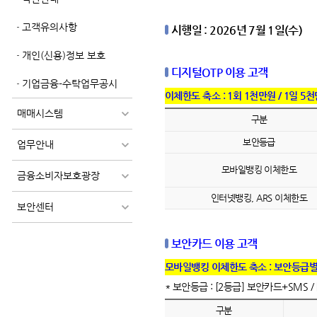
고객유의사항
시행일 : 2026년 7월 1일(수)
개인(신용)정보 보호
디지털OTP 이용 고객
기업금융-수탁업무공시
이체한도 축소 : 1회 1천만원 / 1일 
매매시스템
구분
보안등급
업무안내
모바일뱅킹
이체한도
금융소비자보호광장
인터넷뱅킹, ARS
이체한도
보안센터
보안카드 이용 고객
모바일뱅킹 이체한도 축소 : 보안등급별
* 보안등급 : [2등급] 보안카드+SMS /
구분