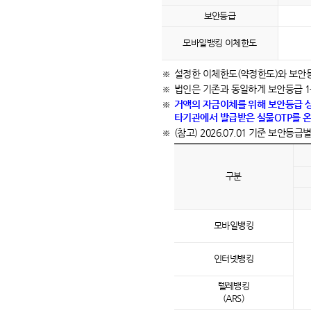
보안등급
모바일뱅킹
이체한도
설정한 이체한도(약정한도)와 보안등
법인은 기존과 동일하게 보안등급 1
거액의 자금이체를 위해 보안등급 상
타기관에서 발급받은 실물OTP를 
(참고) 2026.07.01 기준 보안
구분
모바일뱅킹
인터넷뱅킹
텔레뱅킹
(ARS)