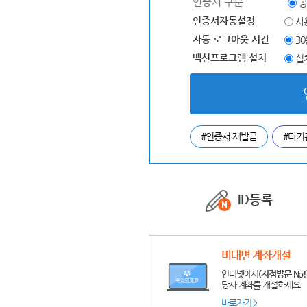
인증서 구분
공
인증서자동설정
사
자동 로그아웃 시간
3
백신프로그램 설치
설
#인증서 재발급
#타기
ID등록
비대면 계좌개설
인터넷에서
(지점방문 No!
당사 계좌를 개설하세요.
바로가기 >