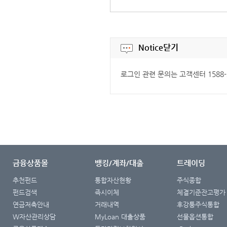
Notice
닫기
로그인 관련 문의는 고객센터 1588
금융상품몰
뱅킹/계좌/대출
트레이딩
추천펀드
통합자산현황
주식종합
펀드검색
즉시이체
체결기준잔고평가
연금저축안내
거래내역
후강퉁주식통합
W자산관리상담
MyLoan 대출상품
선물옵션통합