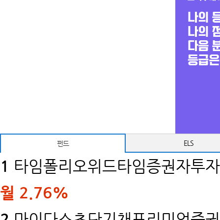
ELS
펀드
1
타임폴리오위드타임증권자투자신
월
2.76%
2
마이다스초단기채프리미엄증권투