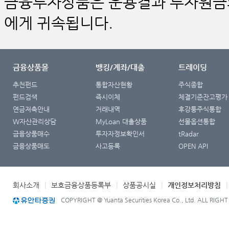
금융투자상품은 운용결과 투자원금의
에게 귀속됩니다.
금융상품몰
뱅킹/계좌/대출
트레이딩
추천펀드
통합자산현황
주식종합
펀드검색
즉시이체
체결기준잔고평가
연금저축안내
거래내역
후강퉁주식통합
W자산관리상담
MyLoan 대출상품
선물옵션통합
금융상품매수
투자자정보확인서
tRadar
금융상품매도
사고등록
OPEN API
회사소개
|
보호금융상품등록부
|
상품공시실
|
개인정보처리방침
COPYRIGHT @ Yuanta Securities Korea Co., Ltd. ALL RIGH