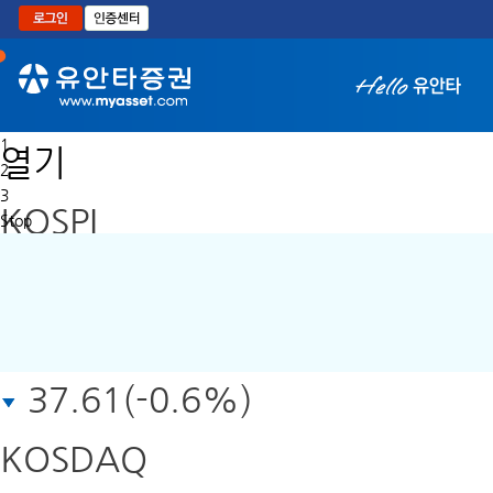
본문으로 바로가기
1
열기
2
3
KOSPI
Stop
6,258.77
37.61(-0.6%)
KOSDAQ