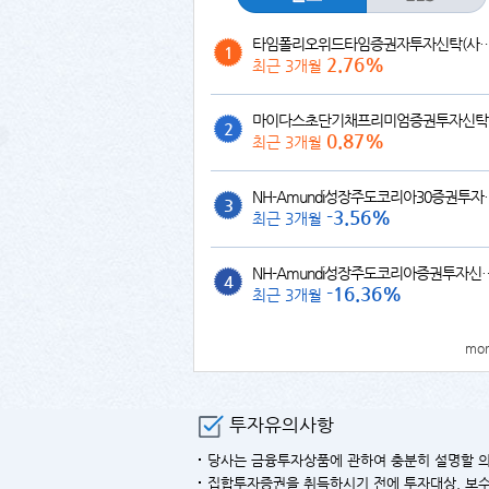
타임폴리오위드타임증권자투자신탁(사모투자
1
2.76%
최근 3개월
마이
2
0.87%
최근 3개월
NH-Amundi성장주도코
3
-3.56%
최근 3개월
NH-Amundi성장주도코리아증
4
-16.36%
최근 3개월
mor
투자유의사항
당사는 금융투자상품에 관하여 충분히 설명할 의
집합투자증권을 취득하시기 전에 투자대상, 보수