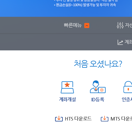
및
투
자
자
빠른메뉴
자
귀
속
계
처음 오셨나요?
계좌개설
ID등록
인증
HTS 다운로드
MTS 다운