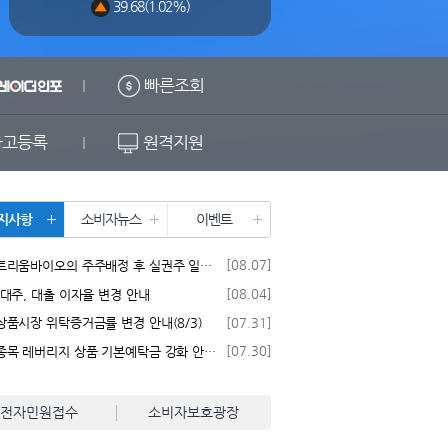
39.68(1.02%)
빠른조회
고등록
원격지원
지사항
소비자뉴스
이벤트
[08.07]
페니트리움바이오의 주주배정 후 실권주 일반공모 유상증자 청약 안내
[08.04]
대주, 대출 이자율 변경 안내
[07.31]
품시장 위탁증거금률 변경 안내(8/3)
[07.30]
단일종목 레버리지 상품 기본예탁금 강화 안내(7/31)
전자민원접수
소비자보호광장