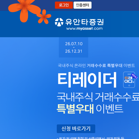
본문으로 바로가기
*
원
금
손
실
(0~100%)
발
생
가
신청 바로가기
능