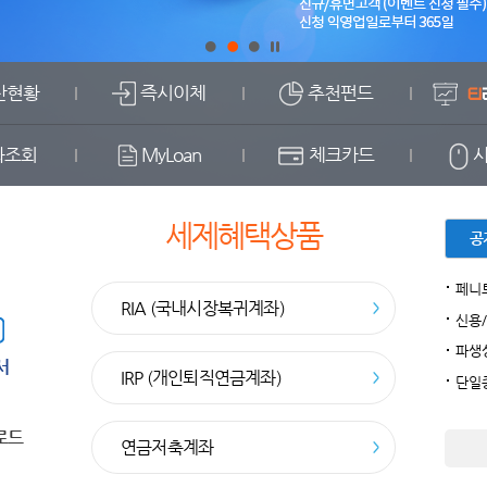
산현황
즉시이체
추천펀드
좌조회
MyLoan
체크카드
사
세제혜택상품
공
RIA (국내시장복귀계좌)
신용/
파생상
서
IRP (개인퇴직연금계좌)
로드
연금저축계좌