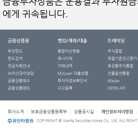
금융투자상품은 운용결과 투자원금의
에게 귀속됩니다.
금융상품몰
뱅킹/계좌/대출
트레이딩
추천펀드
통합자산현황
주식종합
펀드검색
즉시이체
체결기준잔고평가
연금저축안내
거래내역
후강퉁주식통합
W자산관리상담
MyLoan 대출상품
선물옵션통합
금융상품매수
투자자정보확인서
tRadar
금융상품매도
사고등록
OPEN API
회사소개
|
보호금융상품등록부
|
상품공시실
|
개인정보처리방침
COPYRIGHT @ Yuanta Securities Korea Co., Ltd. ALL RIGH