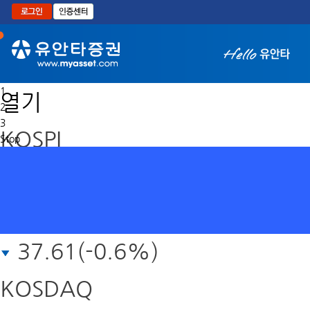
본문으로 바로가기
1
열기
2
3
KOSPI
Stop
6,258.77
37.61(-0.6%)
KOSDAQ