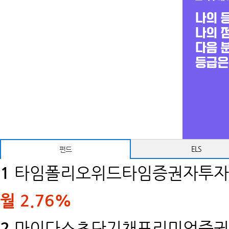
ELS
펀드
1
타임폴리오위드타임증권자투자신
월
2.76%
2
마이다스초단기채프리미엄증권투