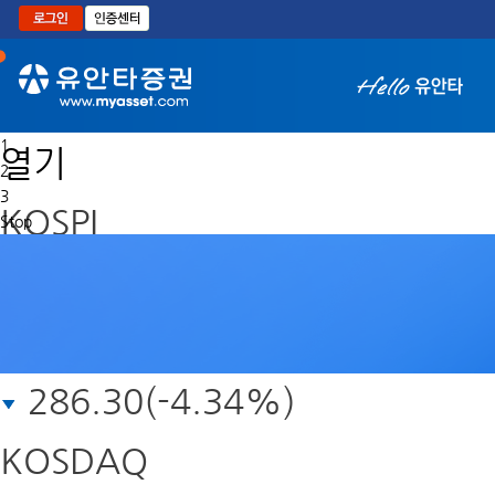
본문으로 바로가기
1
열기
2
3
KOSPI
Stop
6,311.96
*
원
286.30(-4.34%)
금
손
실
KOSDAQ
(0~100%)