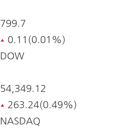
발
생
가
799.7
능
및
투
0.11(0.01%)
자
자
DOW
귀
속
신청 바로가기
54,349.12
263.24(0.49%)
NASDAQ