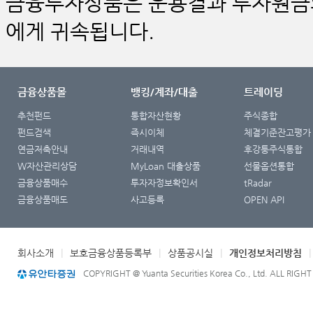
금융투자상품은 운용결과 투자원금의
에게 귀속됩니다.
금융상품몰
뱅킹/계좌/대출
트레이딩
추천펀드
통합자산현황
주식종합
펀드검색
즉시이체
체결기준잔고평가
연금저축안내
거래내역
후강퉁주식통합
W자산관리상담
MyLoan 대출상품
선물옵션통합
금융상품매수
투자자정보확인서
tRadar
금융상품매도
사고등록
OPEN API
회사소개
|
보호금융상품등록부
|
상품공시실
|
개인정보처리방침
COPYRIGHT @ Yuanta Securities Korea Co., Ltd. ALL RIGH