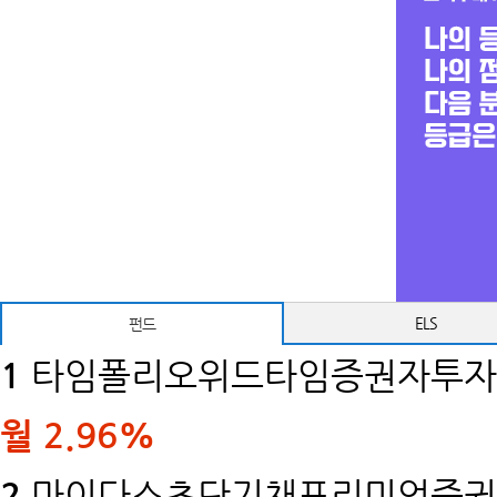
ELS
펀드
1
타임폴리오위드타임증권자투자신
월
2.96%
2
마이다스초단기채프리미엄증권투