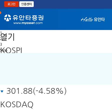
본문으로 바로가기
1
열기
2
3
KOSPI
Stop
6,296.38
301.88(-4.58%)
KOSDAQ