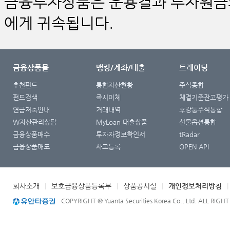
금융투자상품은 운용결과 투자원금의
에게 귀속됩니다.
금융상품몰
뱅킹/계좌/대출
트레이딩
추천펀드
통합자산현황
주식종합
펀드검색
즉시이체
체결기준잔고평가
연금저축안내
거래내역
후강퉁주식통합
W자산관리상담
MyLoan 대출상품
선물옵션통합
금융상품매수
투자자정보확인서
tRadar
금융상품매도
사고등록
OPEN API
회사소개
|
보호금융상품등록부
|
상품공시실
|
개인정보처리방침
COPYRIGHT @ Yuanta Securities Korea Co., Ltd. ALL RIGH