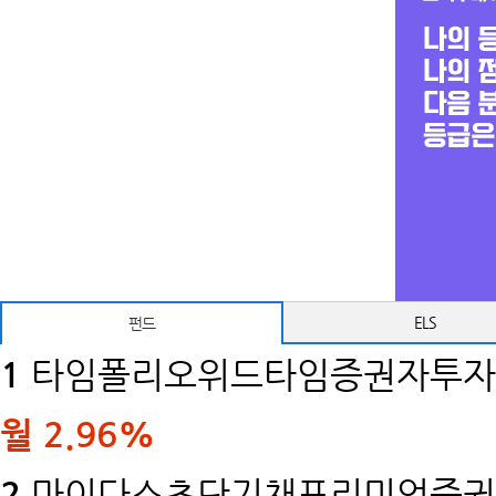
ELS
펀드
1
타임폴리오위드타임증권자투자신
월
2.96%
2
마이다스초단기채프리미엄증권투