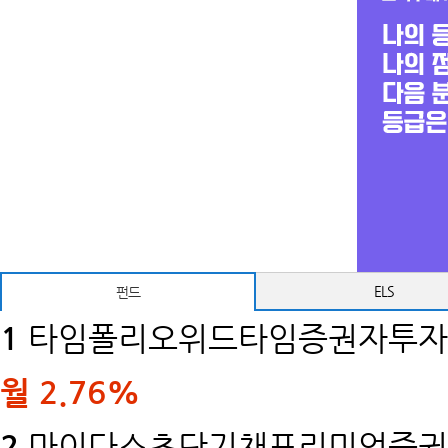
ELS
펀드
1
타임폴리오위드타임증권자투자신
월
2.76%
2
마이다스초단기채프리미엄증권투