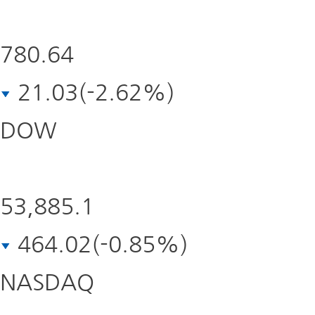
발
생
가
780.64
능
및
투
21.03(-2.62%)
자
자
DOW
귀
속
신청 바로가기
53,885.1
464.02(-0.85%)
NASDAQ