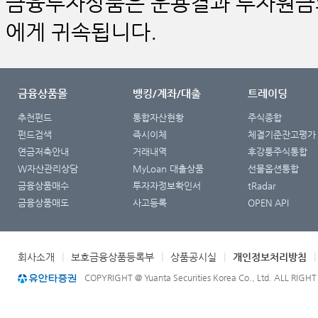
금융투자상품은 운용결과 투자원금의
에게 귀속됩니다.
금융상품몰
뱅킹/계좌/대출
트레이딩
추천펀드
통합자산현황
주식종합
펀드검색
즉시이체
체결기준잔고평가
연금저축안내
거래내역
후강퉁주식통합
W자산관리상담
MyLoan 대출상품
선물옵션통합
금융상품매수
투자자정보확인서
tRadar
금융상품매도
사고등록
OPEN API
회사소개
|
보호금융상품등록부
|
상품공시실
|
개인정보처리방침
COPYRIGHT @ Yuanta Securities Korea Co., Ltd. ALL RIGH