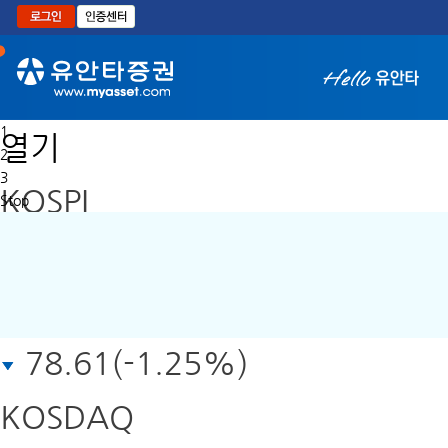
본문으로 바로가기
1
열기
2
3
KOSPI
Stop
6,217.77
*
원
78.61(-1.25%)
금
손
실
KOSDAQ
(0~100%)