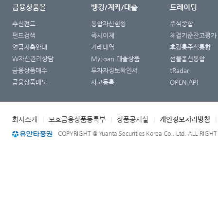
금융상품몰
뱅킹/계좌/대출
트레이딩
추천펀드
통합자산현황
주식종합
펀드검색
즉시이체
체결기준잔고평가
연금저축안내
거래내역
후강퉁주식통합
W자산관리상담
MyLoan 대출상품
선물옵션통합
금융상품매수
투자자정보확인서
tRadar
금융상품매도
사고등록
OPEN API
회사소개
|
보호금융상품등록부
|
상품공시실
|
개인정보처리방침
COPYRIGHT @ Yuanta Securities Korea Co., Ltd. ALL RIGH