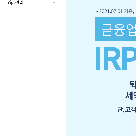
객
Yipp계좌
의
자
산
직
접
운
용
에
따
른
펀
드
보
수
등
은
별
도
발