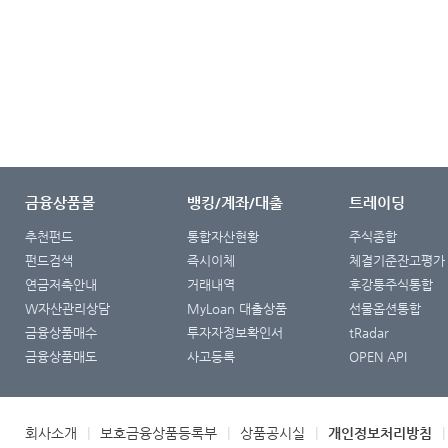
금융상품몰
뱅킹/계좌/대출
트레이딩
추천펀드
통합자산현황
주식종합
펀드검색
즉시이체
체결기준잔고평가
연금저축안내
거래내역
후강퉁주식통합
W자산관리상담
MyLoan 대출상품
선물옵션통합
금융상품매수
투자자정보확인서
tRadar
금융상품매도
사고등록
OPEN API
회사소개
|
보호금융상품등록부
|
상품공시실
|
개인정보처리방침