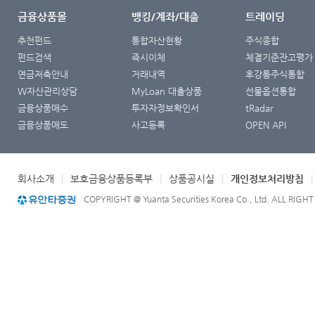
금융상품몰
뱅킹/계좌/대출
트레이딩
추천펀드
통합자산현황
주식종합
펀드검색
즉시이체
체결기준잔고평가
연금저축안내
거래내역
후강퉁주식통합
W자산관리상담
MyLoan 대출상품
선물옵션통합
금융상품매수
투자자정보확인서
tRadar
금융상품매도
사고등록
OPEN API
회사소개
|
보호금융상품등록부
|
상품공시실
|
개인정보처리방침
COPYRIGHT @ Yuanta Securities Korea Co., Ltd. ALL RIGH