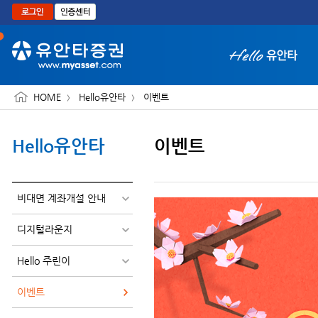
본문으로 바로가기
HOME
Hello유안타
이벤트
Hello유안타
이벤트
화면 축소보기
비대면 계좌개설 안내
디지털라운지
Hello 주린이
이벤트