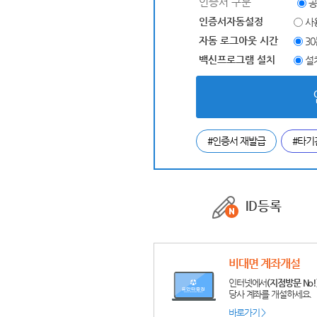
인증서 구분
공
인증서자동설정
사
자동 로그아웃 시간
3
백신프로그램 설치
설
#인증서 재발급
#타기
ID등록
비대면 계좌개설
인터넷에서
(지점방문 No!
당사 계좌를 개설하세요.
바로가기 >