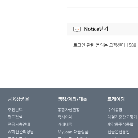
Notice
닫기
로그인 관련 문의는 고객센터 1588
금융상품몰
뱅킹/계좌/대출
트레이딩
추천펀드
통합자산현황
주식종합
펀드검색
즉시이체
체결기준잔고평가
연금저축안내
거래내역
후강퉁주식통합
W자산관리상담
MyLoan 대출상품
선물옵션통합