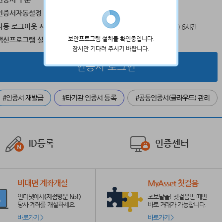
공동인증서
공동인증서(클라우드)
인증서자동설정
사용
사용안함
자동 로그아웃 시간
30분
1시간
2시간
3시간
6시간
보안프로그램 설치를 확인중입니다.
백신프로그램 설치
설치
미설치
잠시만 기다려 주시기 바랍니다.
인증서 로그인
#인증서 재발급
#타기관 인증서 등록
#공동인증서(클라우드) 관리
ID등록
인증센터
비대면 계좌개설
MyAsset 첫걸음
인터넷에서
(지점방문 No!)
초보탈출! 첫걸음만 떼면
당사 계좌를 개설하세요.
바로 거래가 가능합니다.
바로가기 >
바로가기 >