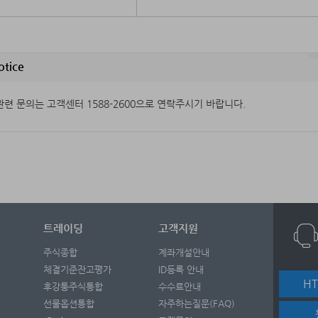
otice
관련 문의는 고객센터 1588-2600으로 연락주시기 바랍니다.
트레이딩
고객지원
주식종합
계좌개설안내
체결기준잔고평가
ID등록 안내
H
후강퉁주식통합
수수료안내
선물옵션통합
자주하는질문(FAQ)