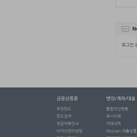
N
로그인 
금융상품몰
뱅킹/계좌/대출
추천펀드
통합자산현황
펀드검색
즉시이체
연금저축안내
거래내역
W자산관리상담
MyLoan 대출상품