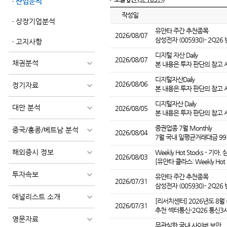
산업분석
작성일
상장기업분석
유안타 주간 추천종목
2026/08/07
삼성전자 (005930)- 2Q26
고지사항
디지털 자산 Daily
2026/08/07
채권분석
본 내용은 투자 판단의 참고 
디지털자산Daily
2026/08/06
정기자료
본 내용은 투자 판단의 참고 
디지털자산 Daily
대만 분석
2026/08/05
본 내용은 투자 판단의 참고 
증권업종 7월 Monthly
중국/홍콩/베트남 분석
2026/08/04
7월 국내 일평균거래대금 99
해외증시 정보
Weekly Hot Stocks - 기
2026/08/03
[유안타 클라스: Weekly Hot 
투자속보
유안타 주간 추천종목
2026/07/31
삼성전자 (005930)- 2Q26
애널리스트 소개
[리서치센터] 2026년도 8월 리서
2026/07/31
추천 섹터통신-2Q26 통신3
영문자료
무관심한 국내 사이버 보안