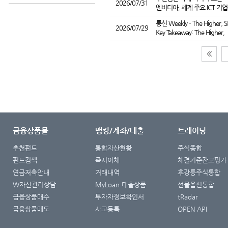
2026/07/31
엔비디아, 세계 주요 ICT 기
통신 Weekly - The Higher
2026/07/29
Key Takeaway: The Higher,
금융상품몰
뱅킹/계좌/대출
트레이딩
추천펀드
통합자산현황
주식종합
펀드검색
즉시이체
체결기준잔고평가
연금저축안내
거래내역
후강퉁주식통합
W자산관리상담
MyLoan 대출상품
선물옵션통합
금융상품매수
투자자정보확인서
tRadar
금융상품매도
사고등록
OPEN API