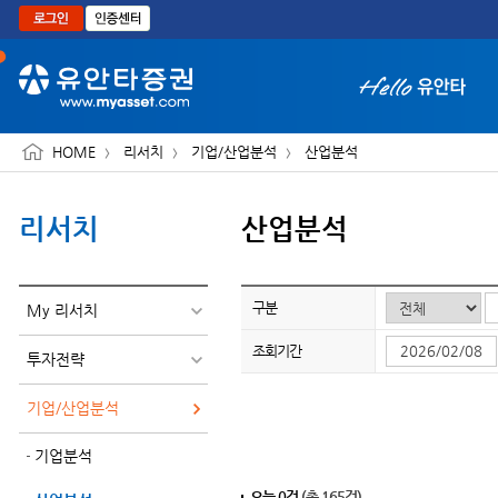
본문으로 바로가기
HOME
리서치
기업/산업분석
산업분석
리서치
산업분석
화면 축소보기
구분
My 리서치
조회기간
투자전략
기업/산업분석
기업분석
오늘
0
건
(총
165
건)