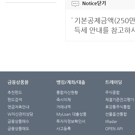
Notice
닫기
기본공제금액(250만
득세 안내를 참고하
금융상품몰
뱅킹/계좌/대출
트레이딩
추천펀드
통합자산현황
주식종합
펀드검색
즉시이체
체결기준잔고평가
연금저축안내
거래내역
후강퉁주식통합
W자산관리상담
MyLoan 대출상품
선물옵션통합
금융상품매수
투자자정보확인서
tRadar
금융상품매도
사고등록
OPEN API