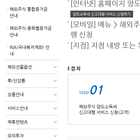
[인터넷] 홈페이지 양
해외주식 통합증거금
양도소득세 신고대행 서비스 신청하기
안내
[모바일] 메뉴 > 해
해외주식 종목별증거금
행 신청
안내
[지점] 지점 내방 또는
RIA(국내복귀계좌) 안
내
해외선물옵션
절 차
후/선강퉁
01
step
상품안내
해외주식 양도소득세
서비스안내
신고대행 서비스 신청(고객)
제휴컨텐츠
모의투자