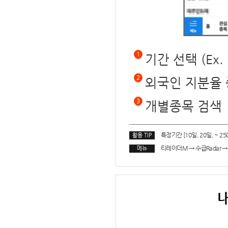
1
기간 선택 (Ex. 
2
외국인 지분율 
3
개별종목 검색
특정기간 [10일, 20일, ~ 2
활용 TIP
티레이더M
→
수급Radar
→
메뉴
내