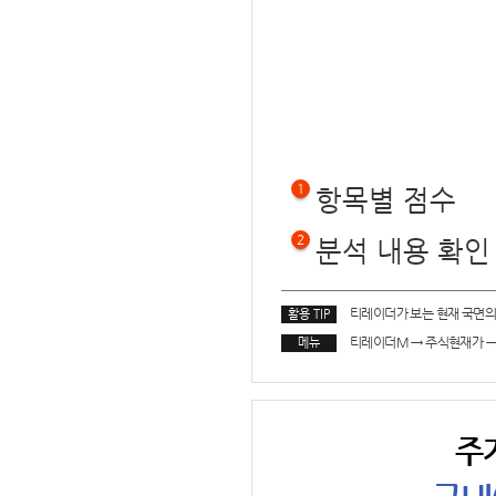
1
항목별 점수
2
분석 내용 확인
티레이더가 보는 현재 국면의
활용 TIP
티레이더M
→
주식현재가
메뉴
주