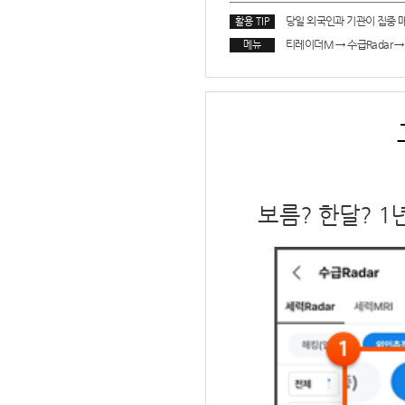
당일 외국인과 기관이 집중 
활용 TIP
티레이더M
→
수급Radar
→
메뉴
보름? 한달? 1