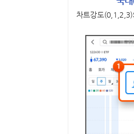
국내(
차트강도(0,1,2,