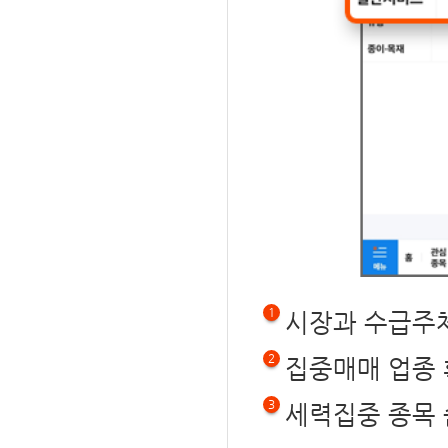
1
시장과 수급주
2
집중매매 업종
3
세력집중 종목