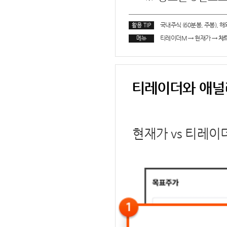
국내주식 (60분봉, 주봉), 
활용 TIP
티레이더M
→
현재가
→
차
메뉴
티레이더와 애널
현재가 vs 티레