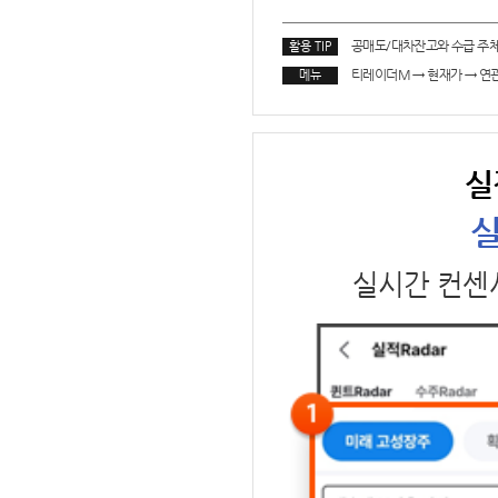
공매도/대차잔고와 수급 주
활용 TIP
티레이더M
→
현재가
→
연
메뉴
실
실
실시간 컨센