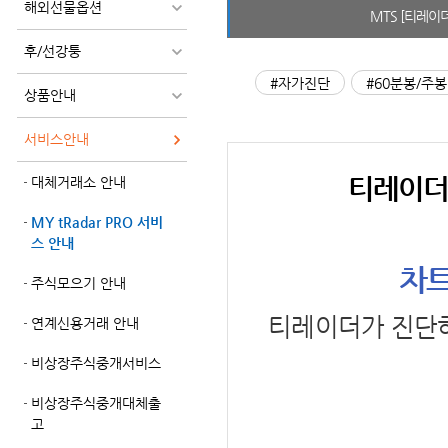
해외선물옵션
MTS [티레이
후/선강퉁
#자가진단
#60분봉/주봉
상품안내
서비스안내
티레이더
대체거래소 안내
MY tRadar PRO 서비
스 안내
차트
주식모으기 안내
티레이더가 진단
연계신용거래 안내
비상장주식중개서비스
비상장주식중개대체출
고