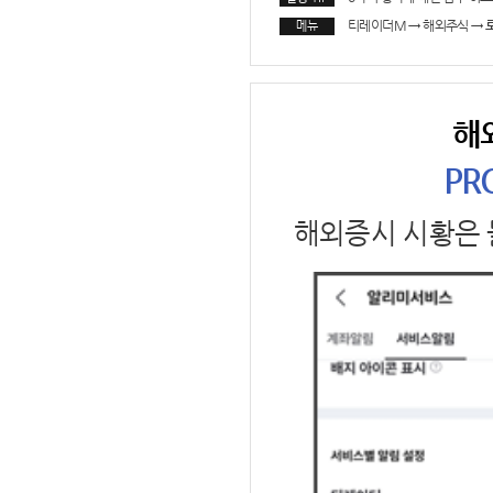
티레이더M
→
해외주식
→
메뉴
해
PR
해외증시 시황은 