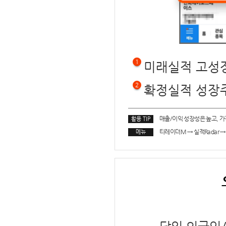
1
미래실적 고성장
2
확정실적 성장주
매출/이익 성장성은 높고,
가
활용 TIP
티레이더M
→
실적Radar
→
메뉴