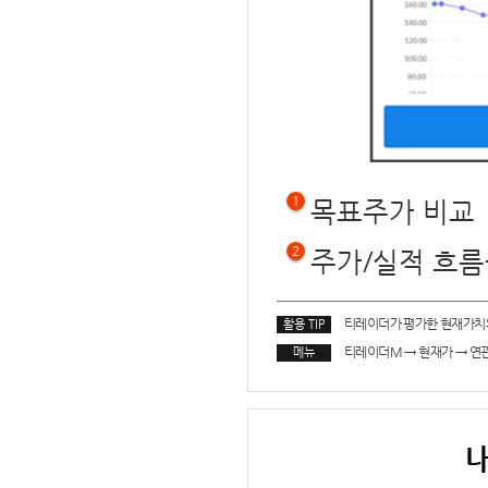
1
목표주가 비교
2
주가/실적 흐름
티레이더가 평가한 현재가치
활용 TIP
티레이더M
→
현재가
→
연
메뉴
내