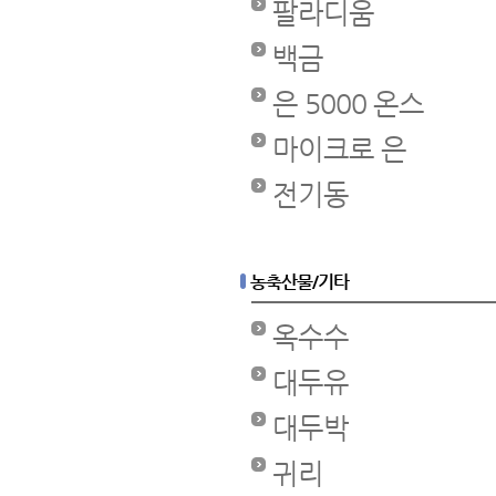
팔라디움
백금
은 5000 온스
마이크로 은
전기동
농축산물/기타
옥수수
대두유
대두박
귀리