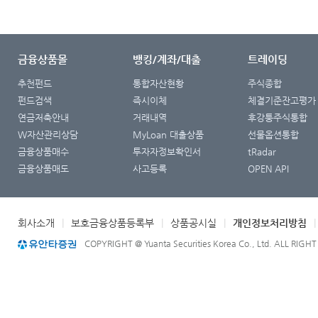
금융상품몰
뱅킹/계좌/대출
트레이딩
추천펀드
통합자산현황
주식종합
펀드검색
즉시이체
체결기준잔고평가
연금저축안내
거래내역
후강퉁주식통합
W자산관리상담
MyLoan 대출상품
선물옵션통합
금융상품매수
투자자정보확인서
tRadar
금융상품매도
사고등록
OPEN API
회사소개
|
보호금융상품등록부
|
상품공시실
|
개인정보처리방침
COPYRIGHT @ Yuanta Securities Korea Co., Ltd. ALL RIGH