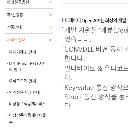
해외선물옵션
후/선강퉁
티레이더 Open API 는 최상의 개
상품안내
개발 지원툴 ‘데뷰(De
였습니다.
서비스안내
COM/DLL 버전 동
대체거래소 안내
합니다.
MY tRadar PRO 서비
멀티바이트 & 유니코
스 안내
다.
주식모으기 안내
Key-value 통신 
연계신용거래 안내
Struct 통신 방식
비상장주식중개서비스
다.
비상장주식중개대체출
고