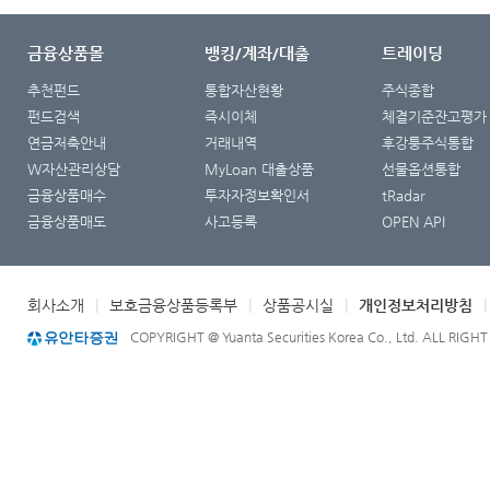
금융상품몰
뱅킹/계좌/대출
트레이딩
추천펀드
통합자산현황
주식종합
펀드검색
즉시이체
체결기준잔고평가
연금저축안내
거래내역
후강퉁주식통합
W자산관리상담
MyLoan 대출상품
선물옵션통합
금융상품매수
투자자정보확인서
tRadar
금융상품매도
사고등록
OPEN API
회사소개
|
보호금융상품등록부
|
상품공시실
|
개인정보처리방침
COPYRIGHT @ Yuanta Securities Korea Co., Ltd. ALL RIGH