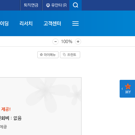
100%
 제공!
연회비
: 없음
 제공