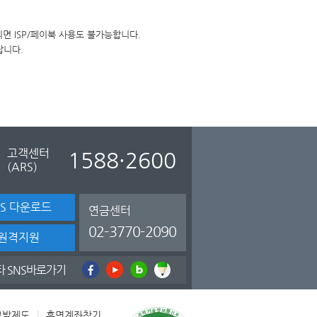
면 ISP/페이북 사용도 불가능합니다.
랍니다.
고객센터
1588·2600
(ARS)
TS 다운로드
연금센터
02-3770-2090
원격지원
타 SNS바로가기
고발제도
|
휴면계좌찾기