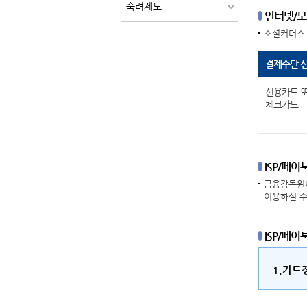
숙려제도
인터넷/모
소셜커머스
결제수단 
신용카드 
체크카드
ISP/페이
금융감독원이
이용하실 수
ISP/페
1.카드