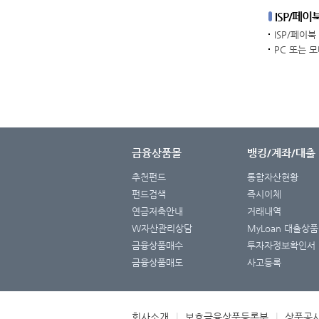
ISP/페
ISP/페이
PC 또는 
금융상품몰
뱅킹/계좌/대출
추천펀드
통합자산현황
펀드검색
즉시이체
연금저축안내
거래내역
W자산관리상담
MyLoan 대출상품
금융상품매수
투자자정보확인서
금융상품매도
사고등록
회사소개
|
보호금융상품등록부
|
상품공