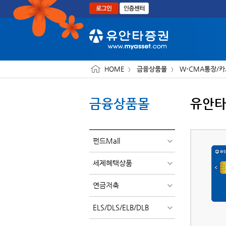
본문으로 바로가기
HOME
금융상품몰
W-CMA통장/
금융상품몰
유안
펀드Mall
세제혜택상품
연금저축
ELS/DLS/ELB/DLB