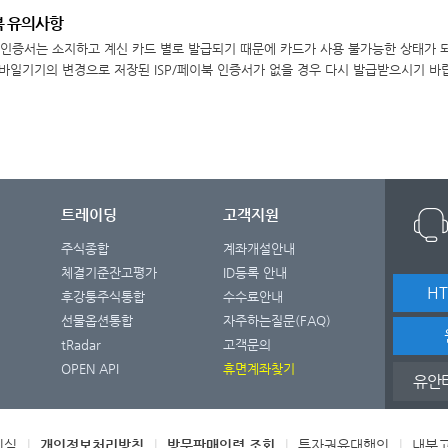
이북 유의사항
북 인증서는 소지하고 계신 카드 별로 발급되기 때문에 카드가 사용 불가능한 상태가 되
모바일기기의 변경으로 저장된 ISP/페이북 인증서가 없을 경우 다시 발급받으시기 바
트레이딩
고객지원
주식종합
계좌개설안내
체결기준잔고평가
ID등록 안내
H
후강퉁주식통합
수수료안내
선물옵션통합
자주하는질문(FAQ)
tRadar
고객문의
OPEN API
휴면계좌찾기
유안
시실
|
개인정보처리방침
|
방문판매인력 조회
|
투자권유대행인
|
내부