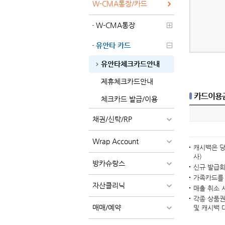
W-CMA통장/카드
W-CMA통장
유안타 카드
유안타체크카드안내
제휴체크카드안내
카드이용금
체크카드 발급/이용
채권/신탁/RP
Wrap Account
캐시백은 당
사)
방카슈랑스
신규 발급회
가족카드를 
자산클리닉
매출 취소 
각종 상품권
매매/예약
및 캐시백 