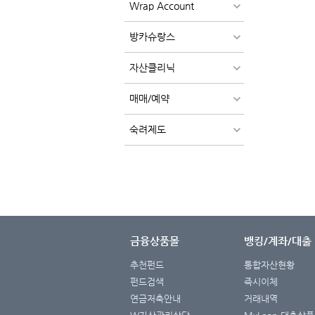
Wrap Account
방카슈랑스
자산클리닉
매매/예약
숙려제도
금융상품몰
뱅킹/계좌/대출
추천펀드
통합자산현황
펀드검색
즉시이체
연금저축안내
거래내역