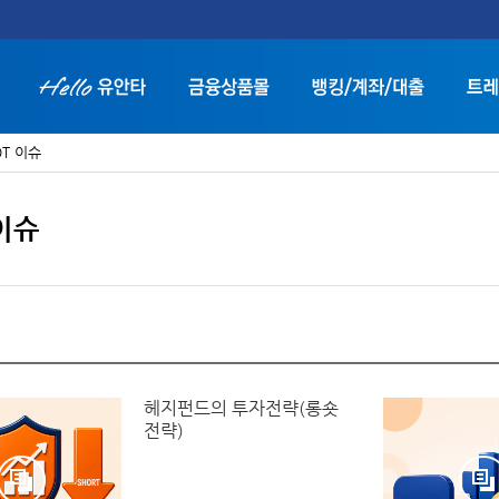
OT 이슈
 이슈
화면 축소보기
화면 확대보기
헤지펀드의 투자전략(롱숏
전략)