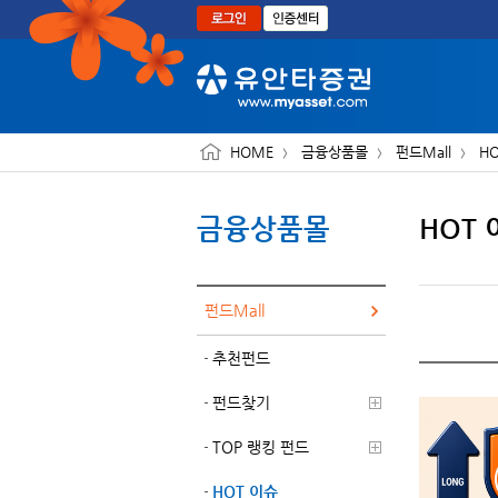
본문으로 바로가기
HOME
금융상품몰
펀드Mall
H
금융상품몰
HOT
펀드Mall
추천펀드
펀드찾기
TOP 랭킹 펀드
HOT 이슈