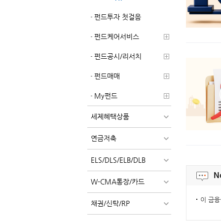
펀드투자 첫걸음
펀드케어서비스
펀드공시/리서치
펀드매매
My펀드
세제혜택상품
연금저축
ELS/DLS/ELB/DLB
N
W-CMA통장/카드
이 금융
채권/신탁/RP