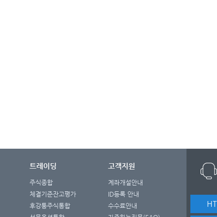
트레이딩
고객지원
주식종합
계좌개설안내
체결기준잔고평가
ID등록 안내
H
후강퉁주식통합
수수료안내