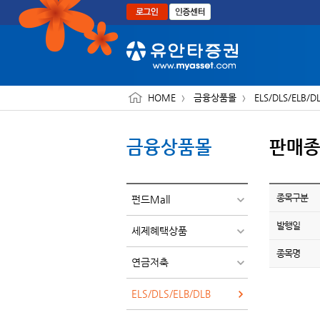
본문으로 바로가기
HOME
금융상품몰
ELS/DLS/ELB/D
금융상품몰
판매
종목구분
펀드Mall
발행일
세제혜택상품
종목명
연금저축
ELS/DLS/ELB/DLB