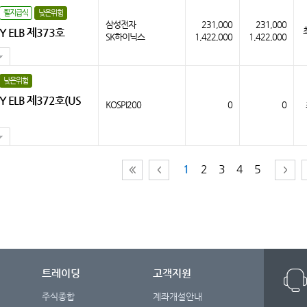
월지급식
낮은위험
삼성전자
231,000
231,000
 ELB 제373호
SK하이닉스
1,422,000
1,422,000
낮은위험
 ELB 제372호(US
KOSPI200
0
0
1
2
3
4
5
트레이딩
고객지원
주식종합
계좌개설안내