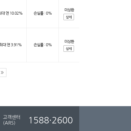
미상환
최대 연 10.02%
손실률 : 0%
상세
미상환
최대 연 3.91%
손실률 : 0%
상세
고객센터
1588·2600
(ARS)