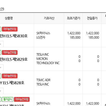
2건)
상품명
기초자산
최초기준가
전일종가
매우높은위험
SK하이닉스
1,422,000
1,422,000
H ELS 제5830호
LG전자
185,000
185,000
매우높은위험
TESLA INC
0
0
MICRON
H ELS 제5829호
0
0
TECHNOLOGY INC
매우높은위험
TSMC ADR
0
0
 ELS 제5828호
TESLA INC
0
0
월지급식
매우높은위험
SK하이닉스
1,422,000
1,422,000