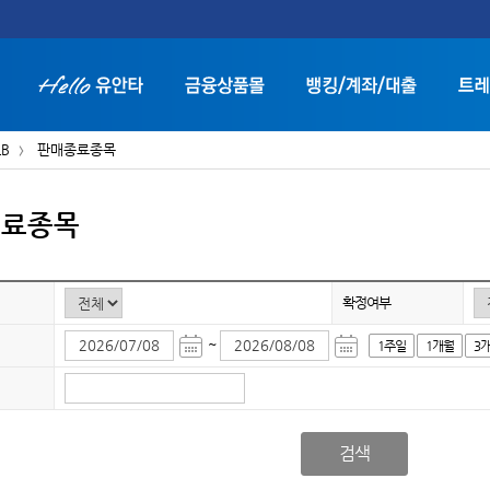
LB
판매종료종목
종료종목
화면 축소보기
화면 확대보기
확정여부
~
1주일
1개월
3
검색