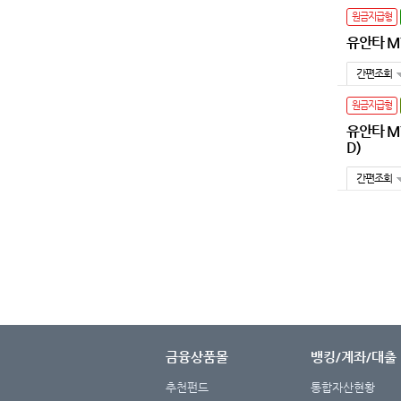
원금지급형
유안타 MY
간편조회
원금지급형
유안타 MY
D)
간편조회
금융상품몰
뱅킹/계좌/대출
추천펀드
통합자산현황