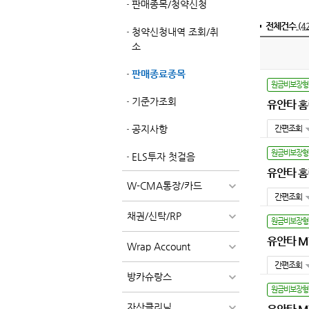
판매종목/청약신청
전체건수
(4
청약신청내역 조회/취
소
판매종료종목
원금비보장형
기준가조회
유안타 홈런
공지사항
간편조회
원금비보장형
ELS투자 첫걸음
유안타 홈런
W-CMA통장/카드
간편조회
채권/신탁/RP
원금비보장형
유안타 MY
Wrap Account
간편조회
방카슈랑스
원금비보장형
자산클리닉