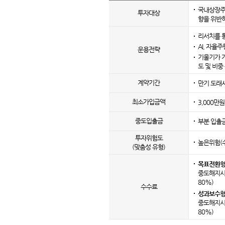
국내상장주
투자대상
향을 위반
리서치를 
AI, 자율
운용전략
기울기가 가
도 및 비중
계약기간
만기 도래시
최소
가입금액
3,000만
중도입출금
부분 입출금
투자위험도
높은위험(
(맞춤성 유형)
목표전환형
중도해지시
80%)
수수료
성과보수형
중도해지시
80%)