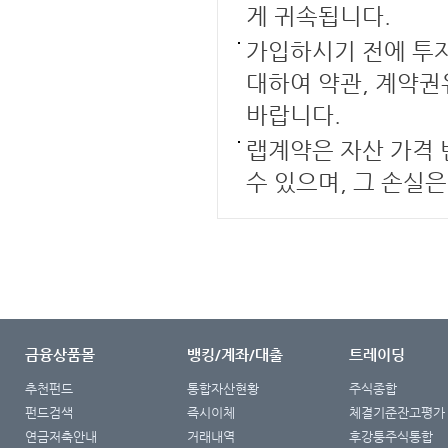
게 귀속됩니다.
가입하시기 전에 투자
대하여 약관, 계약
바랍니다.
랩계약은 자산 가격 
수 있으며, 그 손실
금융상품몰
뱅킹/계좌/대출
트레이딩
추천펀드
통합자산현황
주식종합
펀드검색
즉시이체
체결기준잔고평가
연금저축안내
거래내역
후강퉁주식통합