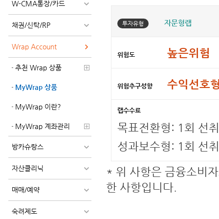
W-CMA통장/카드
자문형랩
투자유형
채권/신탁/RP
Wrap Account
높은위험
위험도
추천 Wrap 상품
수익선호
위험추구성향
MyWrap 상품
MyWrap 이란?
랩수수료
목표전환형: 1회 선취 
MyWrap 계좌관리
성과보수형: 1회 선취
방카슈랑스
자산클리닉
* 위 사항은 금융소비자
한 사항입니다.
매매/예약
숙려제도