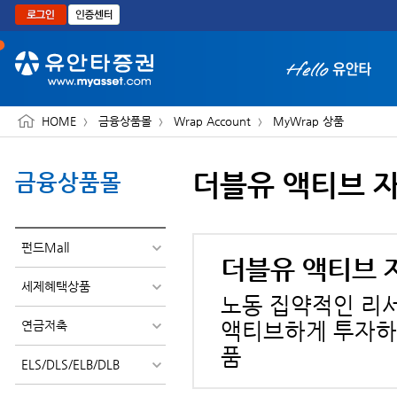
본문으로 바로가기
HOME
금융상품몰
Wrap Account
MyWrap 상품
더블유 액티브 
금융상품몰
화면 축소보기
펀드Mall
더블유 액티브 
세제혜택상품
노동 집약적인 리
연금저축
액티브하게 투자하
품
ELS/DLS/ELB/DLB