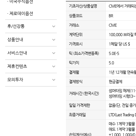
미국주식옵션
기초자산/상품설명
CME에서 거래되는
제로데이옵션
상품코드
BR
거래소
CME
후/선강퉁
계약단위
100,000 브라질
상품안내
가격표시
1헤알 당 US $
서비스안내
틱 (최소가격변동폭)
5.0E-5
틱가치
5.0
제휴컨텐츠
결제월
1년 12개월 연속
모의투자
결제방식
현금결제
섬머타임 해제(11~3
거래시간 (한국시간)
섬머타임 시행(3~10
일일 가격제한
없음(단, 전일 종가 
최종거래일
LTD(Last Trad
매수 1계약 3월물 :
매도 1계약 3월물 : 
손익계산(예시)
+1.000, 1.000/