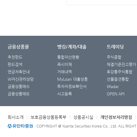
금융상품몰
뱅킹/계좌/대출
트레이딩
추천펀드
통합자산현황
주식종합
펀드검색
즉시이체
체결기준잔고평가
연금저축안내
거래내역
후강퉁주식통합
W자산관리상담
MyLoan 대출상품
선물옵션통합
금융상품매수
투자자정보확인서
tRadar
금융상품매도
사고등록
OPEN API
회사소개
|
보호금융상품등록부
|
상품공시실
|
개인정보처리방침
COPYRIGHT @ Yuanta Securities Korea Co., Ltd. ALL RIGH