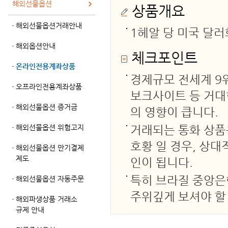
해외선물옵션
상품개요
해외선물옵션거래안내
1헤알 당 미국 달
해외옵션안내
체크포인트
온라인전용계좌상품
경제규모 전세계 9위
오프라인전용계좌상품
보크사이트 등 거대
해외선물옵션 증거금
의 영향이 큽니다.
해외선물옵션 위험고지
거래되는 통화 상품
호황 일 경우, 상대
해외선물옵션 만기결제
제도
인이 됩니다.
특히 브라질 중앙은
해외선물옵션 자동주문
주위깊게 보셔야 할
해외파생상품 거래소
규제 안내