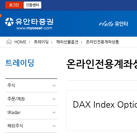
본문으로 바로가기
HOME
트레이딩
해외선물옵션
온라인전용계좌상품
온라인전용계좌
트레이딩
화면 축소보기
주식
주문/계좌
DAX Index Opti
tRadar
해외주식