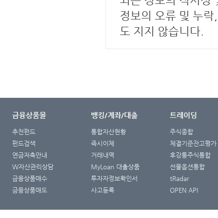
정보의 오류 및 누락
도 지지 않습니다.
금융상품몰
뱅킹/계좌/대출
트레이딩
추천펀드
통합자산현황
주식종합
펀드검색
즉시이체
체결기준잔고평가
연금저축안내
거래내역
후강퉁주식통합
W자산관리상담
MyLoan 대출상품
선물옵션통합
금융상품매수
투자자정보확인서
tRadar
금융상품매도
사고등록
OPEN API