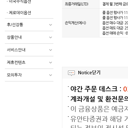
미국주식옵션
최종거래일(LTD)
결제 월 3번째 금
제로데이옵션
콜 옵션 행사가 11,
콜 옵션 행사가 11,
손익계산(예시)
옵션 매수 대금: 20.
후/선강퉁
옵션 매도 대금: 25.
옵션 매매 손익: -EU
상품안내
서비스안내
제휴컨텐츠
Notice
닫기
모의투자
야간 주문 데스크 :
0
계좌개설 및 환전문의
이 금융상품은 예금
유안타증권과 해당 거
되는 정보의 적시성 