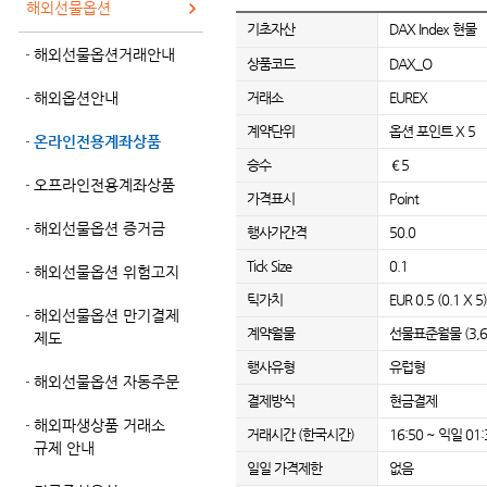
해외선물옵션
기초자산
DAX Index 현물
해외선물옵션거래안내
상품코드
DAX_O
해외옵션안내
거래소
EUREX
계약단위
옵션 포인트 X 5
온라인전용계좌상품
승수
€5
오프라인전용계좌상품
가격표시
Point
해외선물옵션 증거금
행사가간격
50.0
Tick Size
0.1
해외선물옵션 위험고지
틱가치
EUR 0.5 (0.1 X 5)
해외선물옵션 만기결제
계약월물
선물표준월물 (3,
제도
행사유형
유럽형
해외선물옵션 자동주문
결제방식
현금결제
해외파생상품 거래소
거래시간 (한국시간)
16:50 ~ 익일 
규제 안내
일일 가격제한
없음