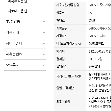
미국주식옵션
기초자산/상품설명
S&P500 주가지
제로데이옵션
상품코드
ES
거래소
CME
후/선강퉁
계약단위
S&P500지수 X $
상품안내
가격표시
S&P500 지수
서비스안내
틱 (최소가격변동폭)
0.25 포인트
틱가치
$12.50(0.25 X $
제휴컨텐츠
결제월
3,6,9,12월
모의투자
결제방식
현금결제
섬머타임 해제(11~3
거래시간 (한국시간)
섬머타임 시행(3~10
본장: 전일정산가기준
일일 가격제한
전산장: 전일정산가
LTD(Last Tradi
최종거래일
* 미국 지수 선물
* 미결제약정의 현