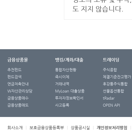
도 지지 않습니다.
금융상품몰
뱅킹/계좌/대출
트레이딩
추천펀드
통합자산현황
주식종합
펀드검색
즉시이체
체결기준잔고평가
연금저축안내
거래내역
후강퉁주식통합
W자산관리상담
MyLoan 대출상품
선물옵션통합
금융상품매수
투자자정보확인서
tRadar
금융상품매도
사고등록
OPEN API
회사소개
|
보호금융상품등록부
|
상품공시실
|
개인정보처리방침