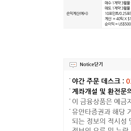
매수 1계약 3월물 :
매도 1계약 3월물 :
손익계산(예시)
10포인트/0.25포
계산: = 40틱 X $1
순이익 = US$500
Notice
닫기
야간 주문 데스크 :
0
계좌개설 및 환전문의
이 금융상품은 예금
유안타증권과 해당 거
되는 정보의 적시성 
정보의 오류 및 누락