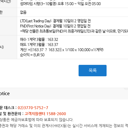
한국시간)
섬머타임 시행(3~10월경) 오후 15:00 ~ 익일 오전 05:00
한
없음
LTD(Last Trading Day): 결제월 10일의 2 영업일 전
FND(First Notice Day): 결제월 10일의 2 영업일 전
*해당 선물은 최초통보일(FND)이 최종거래일(LTD)과 같은 날 이므로, 만기도
매수 1계약 3월물 : 163.32
매도 1계약 3월물 : 163.37
시)
계산: =[(163.37 ？ 163.32)] x 1/100 x 100,000 x1(계약)
순이익 = EUR 50
목록
otice
문 데스크 :
02)3770-5752~7
 및 환전문의 :
고객지원센터 1588-2600
상품은 예금자보호법에 따라 보호되지 않습니다.
권과 해당 거래소 및 이의 관계사(HKEX등)는 실시간 서비스에 게재되는 정보의 적