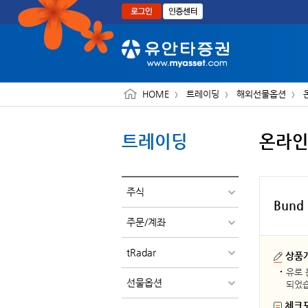
본문으로 바로가기
HOME
트레이딩
해외선물옵션
트레이딩
온라
주식
Bun
주문/계좌
tRadar
상품
유로 
선물옵션
되었습
체크