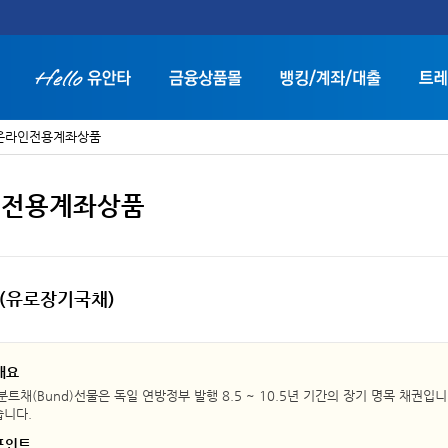
온라인전용계좌상품
인전용계좌상품
화면 축소보기
화면 확대보기
d (유로장기국채)
개요
분트채(Bund)선물은 독일 연방정부 발행 8.5 ~ 10.5년 기간의 장기 명목 채권입니다
니다.
포인트