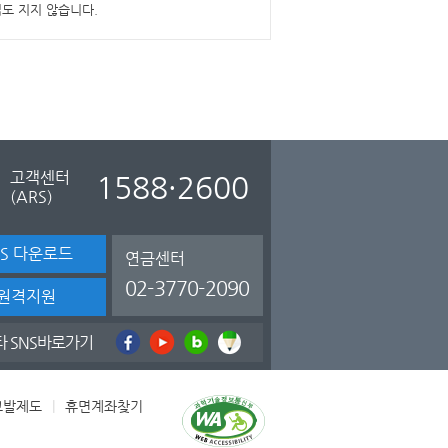
임도 지지 않습니다.
고객센터
1588·2600
(ARS)
TS 다운로드
연금센터
02-3770-2090
원격지원
타 SNS바로가기
고발제도
|
휴면계좌찾기