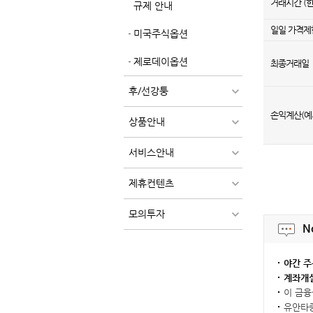
거래시간 (
규제 안내
일일 가격제
미국주식옵션
제로데이옵션
최종거래일
후/선강퉁
손익계산(예
상품안내
서비스안내
제휴컨텐츠
모의투자
N
야간 주
계좌개설
이 금융
유안타증