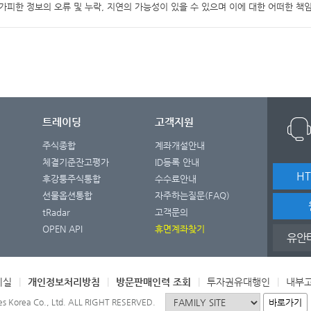
가피한 정보의 오류 및 누락, 지연의 가능성이 있을 수 있으며 이에 대한 어떠한 책
트레이딩
고객지원
주식종합
계좌개설안내
체결기준잔고평가
ID등록 안내
H
후강퉁주식통합
수수료안내
선물옵션통합
자주하는질문(FAQ)
tRadar
고객문의
OPEN API
휴면계좌찾기
유안
시실
|
개인정보처리방침
|
방문판매인력 조회
|
투자권유대행인
|
내부
바로가기
s Korea Co., Ltd. ALL RIGHT RESERVED.