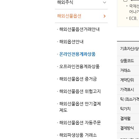
해외주식
국채선
어나가
해외선물옵션
ECB
해외선물옵션거래안내
해외옵션안내
기초자산/
온라인전용계좌상품
상품코드
오프라인전용계좌상품
거래소
해외선물옵션 증거금
계약단위
가격표시
해외선물옵션 위험고지
틱 (최소가
해외선물옵션 만기결제
틱가치
제도
결제월
해외선물옵션 자동주문
결제방식
해외파생상품 거래소