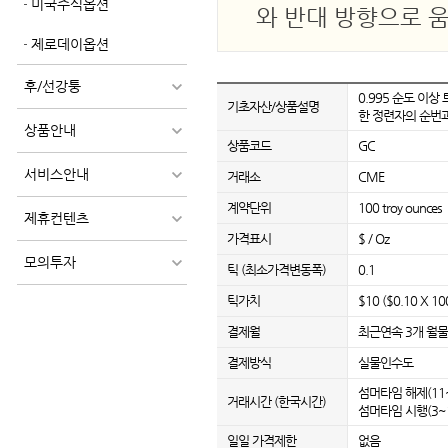
미국주식옵션
와 반대 방향으로 
제로데이옵션
후/선강퉁
0.995 순도 이상
기초자산/상품설명
한 정련자의 순번
상품안내
상품코드
GC
서비스안내
거래소
CME
계약단위
100 troy ounces
제휴컨텐츠
가격표시
$ / Oz
모의투자
틱 (최소가격변동폭)
0.1
틱가치
$10 ($0.10 X 10
결제월
최근연속 3개 월물 
결제방식
실물인수도
섬머타임 해제(11~3
거래시간 (한국시간)
섬머타임 시행(3~10
일일 가격제한
없음