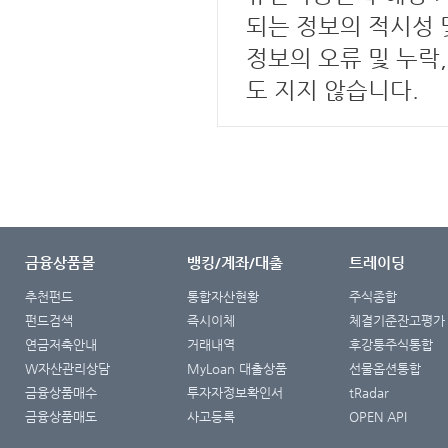
되는 정보의 적시성 
정보의 오류 및 누락
도 지지 않습니다.
금융상품몰
뱅킹/계좌/대출
트레이딩
추천펀드
통합자산현황
주식종합
펀드검색
즉시이체
체결기준잔고평가
연금저축안내
거래내역
후강퉁주식통합
W자산관리상담
MyLoan 대출상품
선물옵션통합
금융상품매수
투자자정보확인서
tRadar
금융상품매도
사고등록
OPEN API