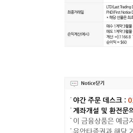
LTD(Last Trad
최종거래일
FND(First Not
* 해당 선물은 최
매수 1계약 3월물 :
매도 1계약 3월물 :
손익계산(예시)
계산: =[(1166.8 
순이익 = $60
Notice
닫기
야간 주문 데스크 :
0
계좌개설 및 환전문의
이 금융상품은 예금
유안타증권과 해당 거