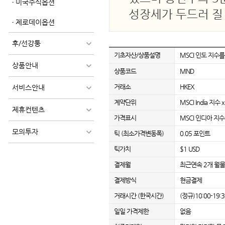
미국주식옵션
성장세가 두드러 질
제로데이옵션
후/선강퉁
기초자산/상품설명
MSCI 인도 지수
상품안내
상품코드
MND
거래소
HKEX
서비스안내
계약단위
MSCI India 지수 x
제휴컨텐츠
가격표시
MSCI 인디아 지수
모의투자
틱 (최소가격변동폭)
0.05 포인트
틱가치
$1 USD
결제월
최근연속 2개 월물 +
결제방식
현금결제
거래시간 (한국시간)
(정규)10:00-19:3
일일 가격제한
없음