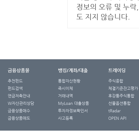
정보의 오류 및 누락
도 지지 않습니다.
금융상품몰
뱅킹/계좌/대출
트레이딩
추천펀드
통합자산현황
주식종합
펀드검색
즉시이체
체결기준잔고평가
연금저축안내
거래내역
후강퉁주식통합
W자산관리상담
MyLoan 대출상품
선물옵션통합
금융상품매수
투자자정보확인서
tRadar
금융상품매도
사고등록
OPEN API