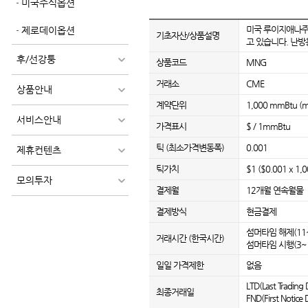
미국주식옵션
미국 루이지애나주에
제로데이옵션
기초자산/상품설명
고 있습니다. 난방
후/선강퉁
상품코드
MNG
거래소
CME
상품안내
계약단위
1,000 mmBtu (mill
서비스안내
가격표시
$ / 1mmBtu
틱 (최소가격변동폭)
0.001
제휴컨텐츠
틱가치
$1 ($0.001 x 1,0
모의투자
결제월
12개월 연속월물
결제방식
현금결제
섬머타임 해제(11~3
거래시간 (한국시간)
섬머타임 시행(3~10
일일 가격제한
없음
LTD(Last Trad
최종거래일
FND(First Notic