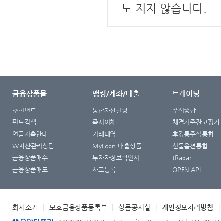
도 지지 않습니다.
금융상품몰
뱅킹/계좌/대출
트레이딩
추천펀드
통합자산현황
주식종합
펀드검색
즉시이체
체결기준잔고평가
연금저축안내
거래내역
후강퉁주식통합
W자산관리상담
MyLoan 대출상품
선물옵션통합
금융상품매수
투자자정보확인서
tRadar
금융상품매도
사고등록
OPEN API
회사소개
|
보호금융상품등록부
|
상품공시실
|
개인정보처리방침