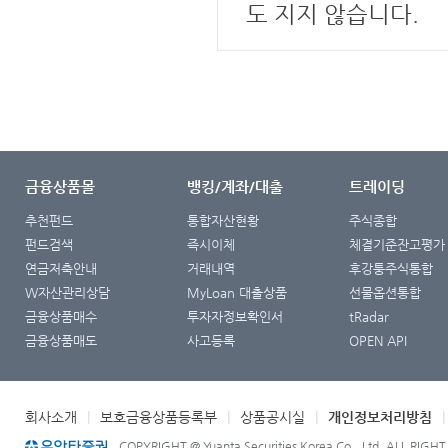
도 지지 않습니다.
금융상품몰
뱅킹/계좌/대출
트레이딩
추천펀드
통합자산현황
주식종합
펀드검색
즉시이체
체결기준잔고평가
연금저축안내
거래내역
후강퉁주식통합
W자산관리상담
MyLoan 대출상품
선물옵션통합
금융상품매수
투자자정보확인서
tRadar
금융상품매도
사고등록
OPEN API
회사소개
|
보호금융상품등록부
|
상품공시실
|
개인정보처리방침
COPYRIGHT @ Yuanta Securities Korea Co., Ltd. ALL RIGH