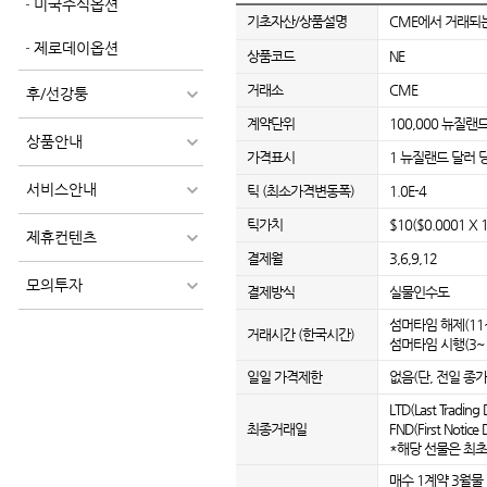
미국주식옵션
기초자산/상품설명
CME에서 거래되는
제로데이옵션
상품코드
NE
거래소
CME
후/선강퉁
계약단위
100,000 뉴질랜
상품안내
가격표시
1 뉴질랜드 달러 당
서비스안내
틱 (최소가격변동폭)
1.0E-4
틱가치
$10($0.0001 X
제휴컨텐츠
결제월
3,6,9,12
모의투자
결제방식
실물인수도
섬머타임 해제(11~3
거래시간 (한국시간)
섬머타임 시행(3~10
일일 가격제한
없음(단, 전일 종가 
LTD(Last Trad
최종거래일
FND(First Not
*해당 선물은 최초
매수 1계약 3월물 :