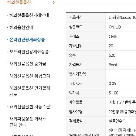
해외선물옵션
해외선물옵션거래안내
기초자산
E-mini Nasdaq 
상품코드
QN1_O
해외옵션안내
거래소
CME
온라인전용계좌상품
계약단위
20
오프라인전용계좌상품
승수
$20
해외선물옵션 증거금
가격표시
Point
행사가간격
해외선물옵션 위험고지
Tick Size
0.05
해외선물옵션 만기결제
틱가치
$1.00
제도
계약월물
매월 1,2,4번째 
해외선물옵션 자동주문
행사유형
유럽형 (최종거래
해외파생상품 거래소
결제방식
실물인수도
규제 안내
섬머타임 해제(11~3
거래시간 (한국시간)
섬머타임 시행(3~10