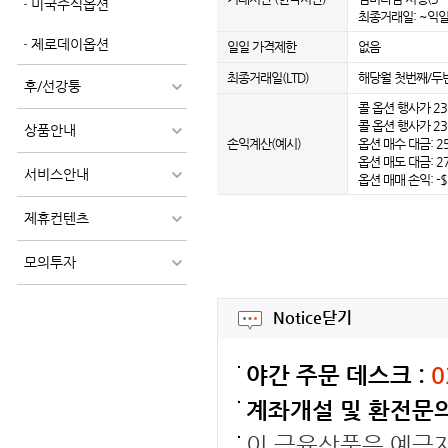
미국주식옵션
최종거래일: ~익일 
제로데이옵션
일일 가격제한
없음
최종거래일(LTD)
해당월 첫번째/두
후/선강퉁
콜 옵션 행사가 23,
콜 옵션 행사가 23,
상품안내
손익계산(예시)
옵션 매수 대금: 25.
옵션 매도 대금: 27.
서비스안내
옵션 매매 손익: -$
제휴컨텐츠
모의투자
Notice
닫기
야간 주문 데스크 :
0
계좌개설 및 환전문의
이 금융상품은 예금