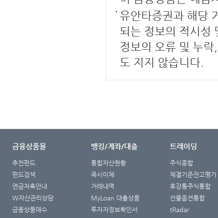
유안타증권과 해당 거
되는 정보의 적시성 
정보의 오류 및 누락
도 지지 않습니다.
금융상품몰
뱅킹/계좌/대출
트레이딩
추천펀드
통합자산현황
주식종합
펀드검색
즉시이체
체결기준잔고평가
연금저축안내
거래내역
후강퉁주식통합
W자산관리상담
MyLoan 대출상품
선물옵션통합
금융상품매수
투자자정보확인서
tRadar