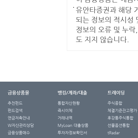
유안타증권과 해당 거
되는 정보의 적시성 
정보의 오류 및 누락
도 지지 않습니다.
금융상품몰
뱅킹/계좌/대출
트레이딩
추천펀드
통합자산현황
주식종합
펀드검색
즉시이체
체결기준잔고평가
연금저축안내
거래내역
후강퉁주식통합
W자산관리상담
MyLoan 대출상품
선물옵션통합
금융상품매수
투자자정보확인서
tRadar