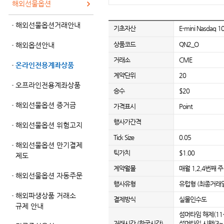
해외선물옵션
해외선물옵션거래안내
기초자산
E-mini Nasdaq 
상품코드
QN2_O
해외옵션안내
거래소
CME
온라인전용계좌상품
계약단위
20
오프라인전용계좌상품
승수
$20
해외선물옵션 증거금
가격표시
Point
행사가간격
해외선물옵션 위험고지
Tick Size
0.05
해외선물옵션 만기결제
틱가치
$1.00
제도
계약월물
매월 1,2,4번째 
해외선물옵션 자동주문
행사유형
유럽형 (최종거래
해외파생상품 거래소
결제방식
실물인수도
규제 안내
섬머타임 해제(11~3
거래시간 (한국시간)
섬머타임 시행(3~10