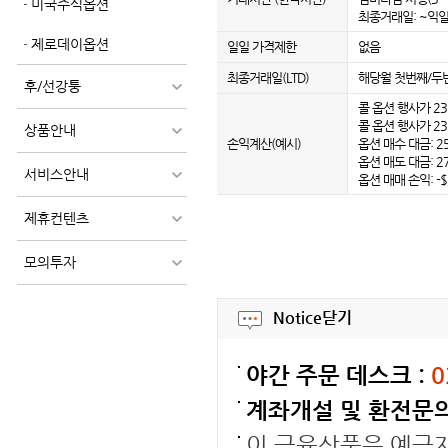
미국주식옵션
최종거래일: ~익일 
제로데이옵션
일일 가격제한
없음
최종거래일(LTD)
해당월 첫번째/두
후/선강퉁
콜 옵션 행사가 23,
콜 옵션 행사가 23,
상품안내
손익계산(예시)
옵션 매수 대금: 25.
옵션 매도 대금: 27.
서비스안내
옵션 매매 손익: -$
제휴컨텐츠
모의투자
Notice
닫기
야간 주문 데스크 :
0
계좌개설 및 환전문의
이 금융상품은 예금