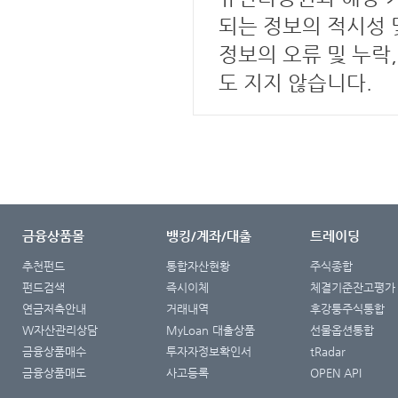
되는 정보의 적시성 
정보의 오류 및 누락
도 지지 않습니다.
금융상품몰
뱅킹/계좌/대출
트레이딩
추천펀드
통합자산현황
주식종합
펀드검색
즉시이체
체결기준잔고평가
연금저축안내
거래내역
후강퉁주식통합
W자산관리상담
MyLoan 대출상품
선물옵션통합
금융상품매수
투자자정보확인서
tRadar
금융상품매도
사고등록
OPEN API