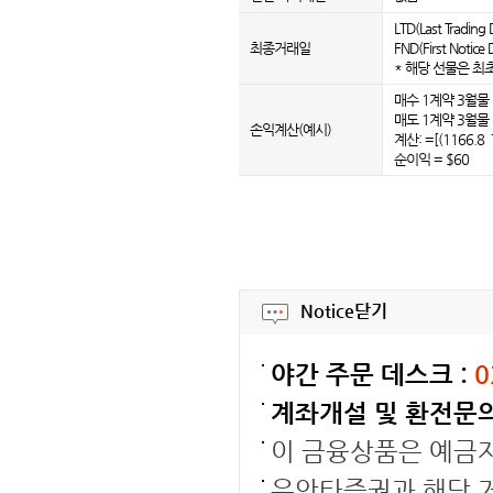
LTD(Last Trad
최종거래일
FND(First Not
* 해당 선물은 최
매수 1계약 3월물 :
매도 1계약 3월물 :
손익계산(예시)
계산: =[(1166.8 
순이익 = $60
Notice
닫기
야간 주문 데스크 :
0
계좌개설 및 환전문의
이 금융상품은 예금
유안타증권과 해당 거