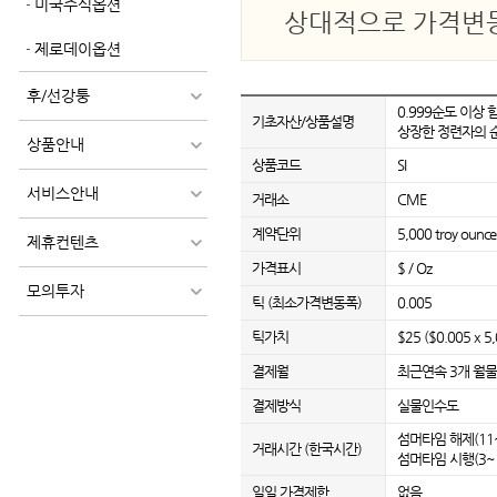
미국주식옵션
상대적으로 가격변동
제로데이옵션
후/선강퉁
0.999순도 이상
기초자산/상품설명
상장한 정련자의 
상품안내
상품코드
SI
서비스안내
거래소
CME
계약단위
5,000 troy ounce
제휴컨텐츠
가격표시
$ / Oz
모의투자
틱 (최소가격변동폭)
0.005
틱가치
$25 ($0.005 x 5
결제월
최근연속 3개 월물 
결제방식
실물인수도
섬머타임 해제(11~3
거래시간 (한국시간)
섬머타임 시행(3~10
일일 가격제한
없음