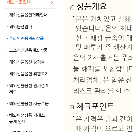
해외선물옵션
상품개요
해외선물옵션거래안내
은은 가치있고 실용
해외옵션안내
있습니다. 은의 최
신규 채광 금속이 
온라인전용계좌상품
및 페루가 주 생산
오프라인전용계좌상품
은의 2차 출처는 주
해외선물옵션 증거금
물 해제를 포함합니다
해외선물옵션 위험고지
처리업체, 은 함유 
해외선물옵션 만기결제
리스크 관리를 할 수
제도
해외선물옵션 자동주문
체크포인트
해외파생상품 거래소
은 가격은 금과 같
규제 안내
때 가격이 오르고 