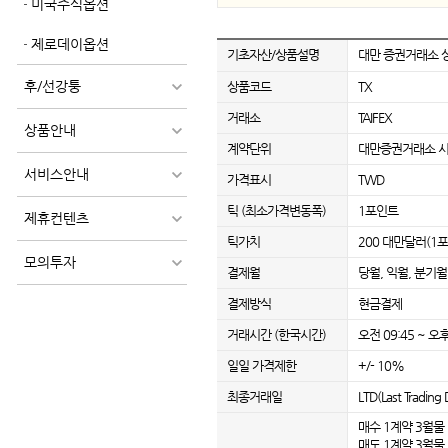
미국주식옵션
제로데이옵션
기초자산/상품설명
대만 증권거래소 
후/선강퉁
상품코드
TX
거래소
TAIFEX
상품안내
계약단위
대만증권거래소 시가
서비스안내
가격표시
TWD
틱 (최소가격변동폭)
1포인트
제휴컨텐츠
틱가치
200 대만달러(1포
모의투자
결제월
당월, 익월, 분기월
결제방식
현금결제
거래시간 (한국시간)
오전 09:45 ~ 오후
일일 가격제한
+/- 10%
최종거래일
LTD(Last Trad
매수 1계약 3월물 :
매도 1계약 3월물 :