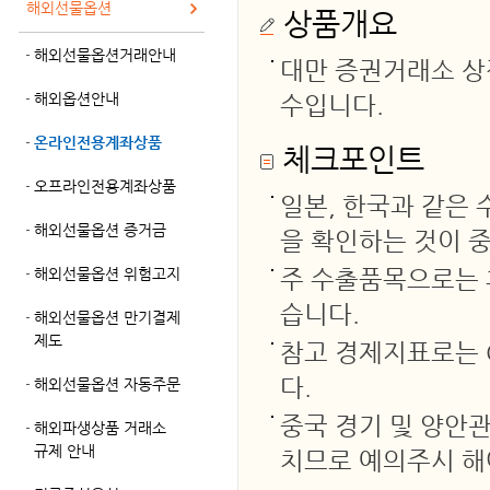
해외선물옵션
상품개요
해외선물옵션거래안내
대만 증권거래소 상
해외옵션안내
수입니다.
온라인전용계좌상품
체크포인트
오프라인전용계좌상품
일본, 한국과 같은
해외선물옵션 증거금
을 확인하는 것이 
해외선물옵션 위험고지
주 수출품목으로는 휴
습니다.
해외선물옵션 만기결제
제도
참고 경제지표로는 
다.
해외선물옵션 자동주문
중국 경기 및 양안
해외파생상품 거래소
규제 안내
치므로 예의주시 해