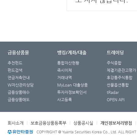
금융상품몰
뱅킹/계좌/대출
트레이딩
추천펀드
통합자산현황
주식종합
펀드검색
즉시이체
체결기준잔고평가
연금저축안내
거래내역
후강퉁주식통합
W자산관리상담
MyLoan 대출상품
선물옵션통합
금융상품매수
투자자정보확인서
tRadar
금융상품매도
사고등록
OPEN API
회사소개
|
보호금융상품등록부
|
상품공시실
|
개인정보처리방침
COPYRIGHT @ Yuanta Securities Korea Co., Ltd. ALL RIGH