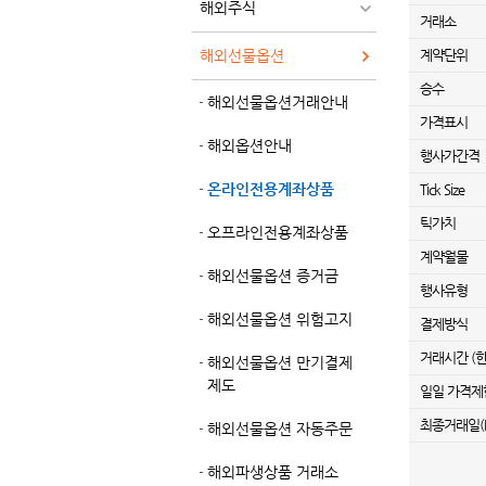
해외주식
거래소
해외선물옵션
계약단위
승수
해외선물옵션거래안내
가격표시
해외옵션안내
행사가간격
온라인전용계좌상품
Tick Size
틱가치
오프라인전용계좌상품
계약월물
해외선물옵션 증거금
행사유형
해외선물옵션 위험고지
결제방식
거래시간 (
해외선물옵션 만기결제
제도
일일 가격제
최종거래일(L
해외선물옵션 자동주문
해외파생상품 거래소