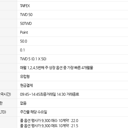
TAIFEX
TWD 50
50TWD
Point
50.0
0.1
TWD 5 (0.1 X 50)
매월 1,2,4,5번째 주 상장 옵션 중 가장 빠른 4개월물
유럽형
현금결제
한국시간)
09:45~14:45최종거래일 14:30 거래종료
한
없음
TD)
주간물 해당 수요일
콜 옵션 행사가 9,300 매수 10계약 : 22.0
콜 옵션 행사가 9,300 매도 10계약 : 21.5