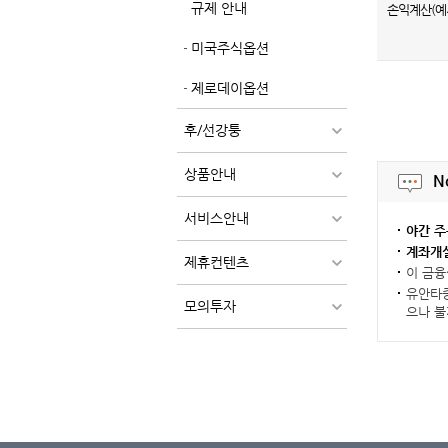
규제 안내
손익계산(예
미국주식옵션
제로데이옵션
후/선강퉁
상품안내
N
서비스안내
야간 주
계좌개설
제휴컨텐츠
이 금융
유안타증
모의투자
으나 불