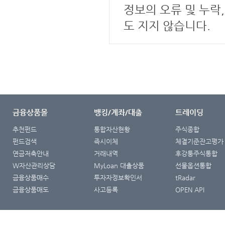
정보의 오류 및 누락
도 지지 않습니다.
금융상품몰
뱅킹/계좌/대출
트레이딩
추천펀드
통합자산현황
주식종합
펀드검색
즉시이체
체결기준잔고평가
연금저축안내
거래내역
후강퉁주식통합
W자산관리상담
MyLoan 대출상품
선물옵션통합
금융상품매수
투자자정보확인서
tRadar
금융상품매도
사고등록
OPEN API