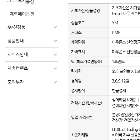
미국주식옵션
기초자산은 시가총액
기초자산/상품설명
E-mini 다우 
제로데이옵션
상품코드
YM
후/선강퉁
거래소
CME
상품안내
계약단위
다우존스 산업평균지
가격표시
다우존스 산업평균
서비스안내
틱 (최소가격변동폭)
1포인트
제휴컨텐츠
틱가치
$5(1포인트 X $5)
결제월
3,6,9,12월
모의투자
결제방식
현금결제
섬머타임 해제(11~3
거래시간 (한국시간)
섬머타임 시행(3~10
본장: 전일정산가기준
일일 가격제한
전산장: 전일정산가
LTD(Last Tradi
최종거래일
* 미국 지수 선물