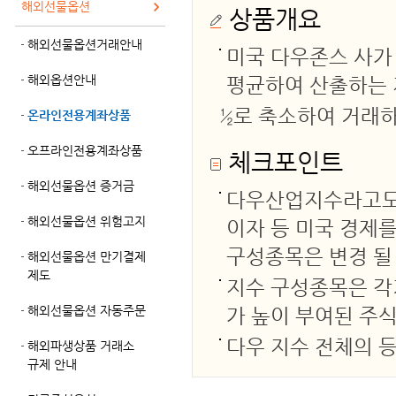
해외선물옵션
상품개요
해외선물옵션거래안내
미국 다우존스 사가
해외옵션안내
평균하여 산출하는 
½로 축소하여 거래
온라인전용계좌상품
오프라인전용계좌상품
체크포인트
해외선물옵션 증거금
다우산업지수라고도 
해외선물옵션 위험고지
이자 등 미국 경제를
구성종목은 변경 될
해외선물옵션 만기결제
제도
지수 구성종목은 각
해외선물옵션 자동주문
가 높이 부여된 주
다우 지수 전체의 
해외파생상품 거래소
규제 안내