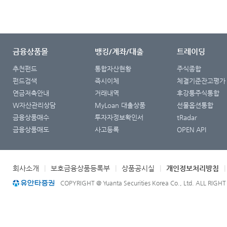
금융상품몰
뱅킹/계좌/대출
트레이딩
추천펀드
통합자산현황
주식종합
펀드검색
즉시이체
체결기준잔고평가
연금저축안내
거래내역
후강퉁주식통합
W자산관리상담
MyLoan 대출상품
선물옵션통합
금융상품매수
투자자정보확인서
tRadar
금융상품매도
사고등록
OPEN API
회사소개
|
보호금융상품등록부
|
상품공시실
|
개인정보처리방침
COPYRIGHT @ Yuanta Securities Korea Co., Ltd. ALL RIGH