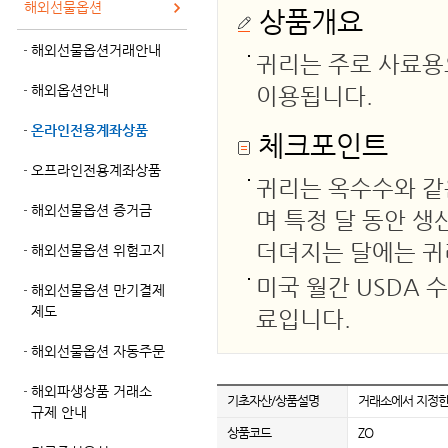
해외선물옵션
상품개요
해외선물옵션거래안내
귀리는 주로 사료용
해외옵션안내
이용됩니다.
온라인전용계좌상품
체크포인트
오프라인전용계좌상품
귀리는 옥수수와 같
해외선물옵션 증거금
며 특정 달 동안 생
더뎌지는 달에는 귀
해외선물옵션 위험고지
미국 월간 USDA 
해외선물옵션 만기결제
제도
료입니다.
해외선물옵션 자동주문
해외파생상품 거래소
기초자산/상품설명
거래소에서 지정한 
규제 안내
상품코드
ZO