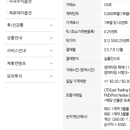
미국주식옵션
거래소
CME
제로데이옵션
계약단위
5,000부쉘(1부쉘=
가격표시
1부쉘 당 US센트
후/선강퉁
틱 (최소가격변동폭)
0.25센트
상품안내
틱가치
$12.50(0.25센트
결제월
3,5,7,9,12월
서비스안내
결제방식
실물인수도
제휴컨텐츠
섬머타임 해제(11~3월
거래시간 (한국시간)
섬머타임 시행(3~10월
모의투자
일일 가격제한
+/- $0.20 / $0.
LTD(Last Tradi
최종거래일
FND(First Not
*해당 선물은 최초
매수 1계약 3월물 :
매도 1계약 3월물 :
손익계산(예시)
계산: (260.00 ？ 2
순이익 = $500