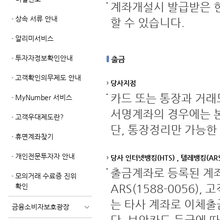
계좌개설시 발급받은 현
상속 서류 안내
할 수 있습니다.
알리미서비스
투자자정보확인안내
출금
고객확인의무제도 안내
당사지점
카드 또는 통장과 거래
MyNumber 서비스
서명계좌의 경우에는 
고객우대제도란?
단, 통장정리만 가능한
휴면계좌찾기
개인전문투자자 안내
당사 인터넷뱅킹(HTS) , 텔레뱅킹(A
출금계좌로 등록된 계좌
모의거래 수료증 진위
확인
ARS(1588-0056),
는 타사 계좌로 이체출
금융소비자보호광장