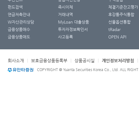
펀드검색
즉시이체
체결기준잔고평가
연금저축안내
거래내역
후강퉁주식통합
W자산관리상담
MyLoan 대출상품
선물옵션통합
금융상품매수
투자자정보확인서
tRadar
금융상품매도
사고등록
OPEN API
회사소개
|
보호금융상품등록부
|
상품공시실
|
개인정보처리방침
COPYRIGHT @ Yuanta Securities Korea Co., Ltd. ALL RIGH