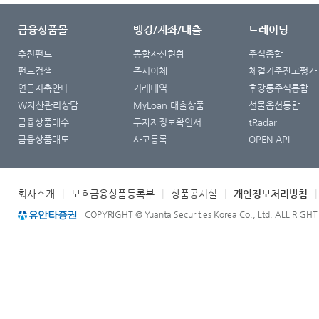
금융상품몰
뱅킹/계좌/대출
트레이딩
추천펀드
통합자산현황
주식종합
펀드검색
즉시이체
체결기준잔고평가
연금저축안내
거래내역
후강퉁주식통합
W자산관리상담
MyLoan 대출상품
선물옵션통합
금융상품매수
투자자정보확인서
tRadar
금융상품매도
사고등록
OPEN API
회사소개
|
보호금융상품등록부
|
상품공시실
|
개인정보처리방침
COPYRIGHT @ Yuanta Securities Korea Co., Ltd. ALL RIGH