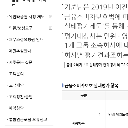
기준년은 2019년 이전
드
금융소비자보호법에 따
유안타증권 사칭 제보
실태평가제도'를 통해
민원/보상요구
평가대상사는 민원 · 
채무조정요청권 안내
1개 그룹 소속회사에 
채권추심안내
회사별 평가결과조회는
자주묻는 질문
금융소비자보호 실태평가 협회 공시 바로가
고객문의
고객제안
금융소비자보호 실태평가 항목
구분
고객칭찬/불만
예약상담
1
민원 처리노력
통합연금포털 오류신고
계량
항목